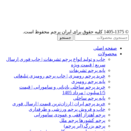
© 1405-1375 کلیه حقوق برای ایران پرچم محفوظ است.
جستجو
صفحه اصلی
محصولات
چاپ و تولید انواع پرچم تشریفات | چاپ فوری ارسال
سریع | قیمت ویژه
پایه پرچم تشریفات
خرید پرچم رومیزی | چاپ پرچم رومیزی تبلیغاتی
پایه پرچم رومیزی
خرید پرچم ساحلی بادبانی و سامورایی | قیمت
1/5میلیون | مرداد 1405
پایه پرچم ساحلی
خرید پرچم ایران | ارزان‌ترین قیمت | ارسال فوری
چاپ و فروش پرچم ورزشی و طرفداری
پرچم اهتزاز افقی و عمودی سامورایی
پرچم کشورها پرچم ملل
پرچم بزرگ (ابر پرچم)