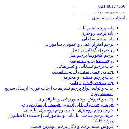
021-88177550
انتخاب دسته بندی
پایه پرچم تشریفات
پایه پرچم رومیزی
پایه پرچم ساحلی
پرچم اهتزاز افقی و عمودی سامورایی
پرچم بزرگ (ابر پرچم)
پرچم کشورها پرچم ملل
پرچم مذهبی و مناسبتی
چاپ پرچم تبلیغاتی و تشریفاتی
چاپ پرچم ریسه ایران و مناسبتی
چاپ پرچم مذهبی و محرمی
چاپ محصولات تبلیغاتی
چاپ و تولید انواع پرچم تشریفات | چاپ فوری ارسال سریع
| قیمت ویژه
چاپ و فروش پرچم ورزشی و طرفداری
خرید پرچم ایران | ارزان‌ترین قیمت | ارسال فوری
خرید پرچم رومیزی | چاپ پرچم رومیزی تبلیغاتی
خرید پرچم ساحلی بادبانی و سامورایی | قیمت 1/5میلیون |
مرداد 1405
فروش میله پرچم و دکل پرچم | بهترین قیمت