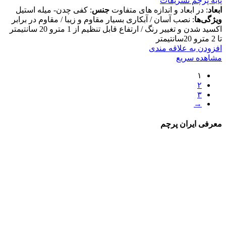
پایه پرچم تشریفات
ابعاد
: در ابعاد و اندازه های متفاوت
جنس
: کفی چدن- میله استیل
ویژگی‌ها
: نصب آسان / آبکاری بسیار مقاوم و زیبا / مقاوم در برابر
اکسید شدن و تغییر رنگ / ارتفاع قابل تنظیم از 1 مترو 20 سانتیمتر
تا 2 مترو 20سانتیمتر
افزودن به علاقه مندی
مشاهده سریع
۱
۲
۳
→
معرفی ایران پرچم
ایران پرچم تولید کننده انواع پرچم تبلیغاتی و تشریفاتی با بهترین
پارچه و چاپ پرچم در خدمت مشتریان گرامی است. این مجموعه با
سابقه نزدیک به دو دهه در صنعت چاپ پرچم افتخار همکاری با
ارگان‌ها، مجموعه و شرکتهای برتر کشور را داشته است. استفاده از
جدیدترین دستگاه‌های چاپ پرچم در کشور نوید تولید محصولاتی با
کیفیت بالا را می‌دهد. خرید پرچم و ثبت سفارش پرچم بصورت
حضوری و آنلاین در ایران پرچم انجام میگیرد. همچنین علاوه بر
پرچم انواع پایه پرچم شامل؛ پایه پرچم تشریفات، پایه پرچم رومیزی
و پایه پرچم ساحلی و دکل پرچم را تولید و بفروش می‌رسانیم. اگر